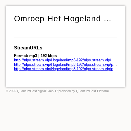
Omroep Het Hogeland Radio
StreamURLs
Format: mp3 | 192 kbps
http://nlpo.stream.vip/Hogeland/mp3-192/nlpo.stream.vip/
http://nlpo.stream.vip/Hogeland/mp3-192/nlpo.stream.vip/play.pls
http://nlpo.stream.vip/Hogeland/mp3-192/nlpo.stream.vip/play.m3u
© 2026 QuantumCast digital GmbH
/ provided by
QuantumCast-Platform